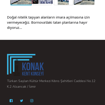
Doğal nitelik taşıyan alanların imara açılmasına izin 
vermeyeceğiz. Bornova'daki talan planlarına hayır 
diyoruz...
Türkan Saylan Kültür Merkezi Kıbrıs Şehitleri Caddesi No.12
K.2 Alsancak / İzmir