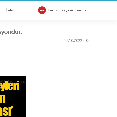
İletişim
kentkonseyi@konak.bel.tr
syondur.
17.10.2022 0:00