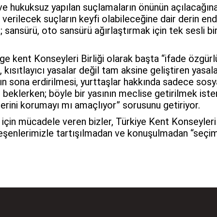
 hukuksuz yapılan suçlamaların önünün açılacağına v
verilecek suçların keyfi olabileceğine dair derin endi
; sansürü, oto sansürü ağırlaştırmak için tek sesli b
e kent Konseyleri Birliği olarak başta “ifade özgür
, kısıtlayıcı yasalar değil tam aksine geliştiren yas
yının sona erdirilmesi, yurttaşlar hakkında sadece so
 beklerken; böyle bir yasının meclise getirilmek iste
lerini korumayı mı amaçlıyor” sorusunu getiriyor.
 için mücadele veren bizler, Türkiye Kent Konseyler
bileşenlerimizle tartışılmadan ve konuşulmadan “seçim