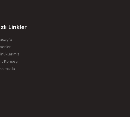
zlı Linkler
asayfa
berler
inliklerimiz
nt Konseyi
kkımızda