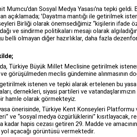
mit
Mumcu
'dan
Sosyal Medya Yasası
'na tepki geldi.
nan açıklamada; 'Dayatma mantığı ile getirilmek iste
leri Birliği olarak önemsediğimiz “kişilerin ifade ö
ağı ve sindirme politikaları mesajı olarak algıladığım
 belli olmayan diğer hazırlıklar, daha fazla dezen
ilde;
 Türkiye Büyük Millet Meclisine getirilmek istenen y
an ve görüşülmeden meclis gündemine alınmasının do
etirilmek istenen ve tepki alarak ertelenen bu yasa 
daları, dernekleri, siyasi partileri ve vatandaşlarımız
ir hamle olarak görmekteyiz.
yasa önerisinde, Türkiye Kent Konseyleri Platformu v
eri” ve “sosyal medya özgürlüklerini” kısıtlayacak, r
yıla kadar hapis cezası getiren 29. Madde ve amacını
 yol açacağı görüntüsü vermektedir.