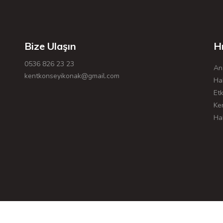
Bize Ulaşın
Hı
0536 826 23 23
An
kentkonseyikonak@gmail.com
Ha
Etk
Ke
Ha