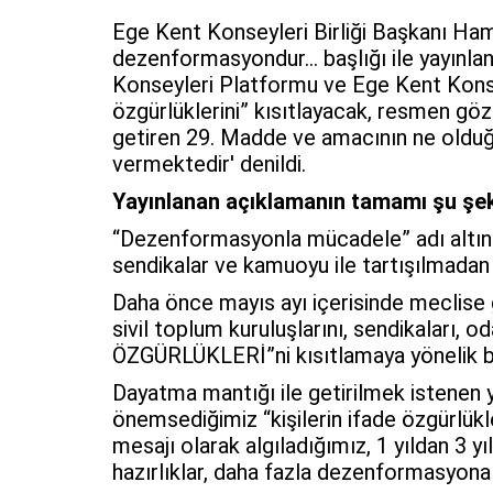
Ege Kent Konseyleri Birliği Başkanı Ha
dezenformasyondur... başlığı ile yayınla
Konseyleri Platformu ve Ege Kent Konsey
özgürlüklerini” kısıtlayacak, resmen gözd
getiren 29. Madde ve amacının ne olduğu
vermektedir' denildi.
Yayınlanan açıklamanın tamamı şu şek
“Dezenformasyonla mücadele” adı altında,
sendikalar ve kamuoyu ile tartışılmad
Daha önce mayıs ayı içerisinde meclise g
sivil toplum kuruluşlarını, sendikaları, o
ÖZGÜRLÜKLERİ”ni kısıtlamaya yönelik b
Dayatma mantığı ile getirilmek istenen 
önemsediğimiz “kişilerin ifade özgürlükl
mesajı olarak algıladığımız, 1 yıldan 3 
hazırlıklar, daha fazla dezenformasyona